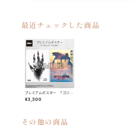
最近チェックした商品
プレミアムポスター 『ゴジラ
xコング 新たなる帝国』GO
¥3,300
DZILLA set
その他の商品