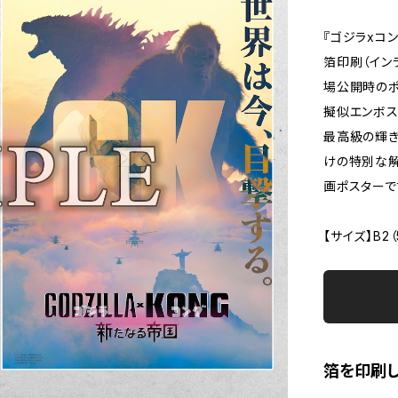
『ゴジラxコン
箔印刷（イン
場公開時のポ
擬似エンボス
最高級の輝き
けの特別な解
画ポスターで
【サイズ】B2（
箔を印刷した