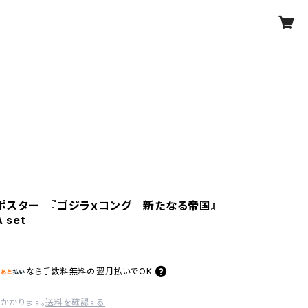
ポスター 『ゴジラxコング 新たなる帝国』
 set
なら
手数料無料の
翌月払いでOK
かかります。
送料を確認する