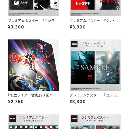
プレミアムポスター 『ゴジラ-1.
プレミアムポスター 『シン･ゴ
0』 B set
ジラ』set
¥3,300
¥3,300
『仮面ライダー響鬼』20 周年プ
プレミアムポスター 『ゴジラ-1.
レミアムポスター
0』 C set
¥2,750
¥3,300