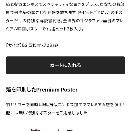
箔と擬似エンボスでスペシャリティな輝きをプラス。あなたのお部
屋で最高級の輝きと存在感を放ちます。各セットごとに、このポス
ターだけの特別な解説書付き。全世界のゴジラファン垂涎のプレ
ミアム映画ポスターです。各セット2枚入り。
【サイズ】B2（515㎜×728㎜）
カートに入れる
箔を印刷したPremium Poster
箔とカラーを同時印刷。擬似エンボス加工でプレミアム感を演出！
他には無い特別なポスターをご用意しました