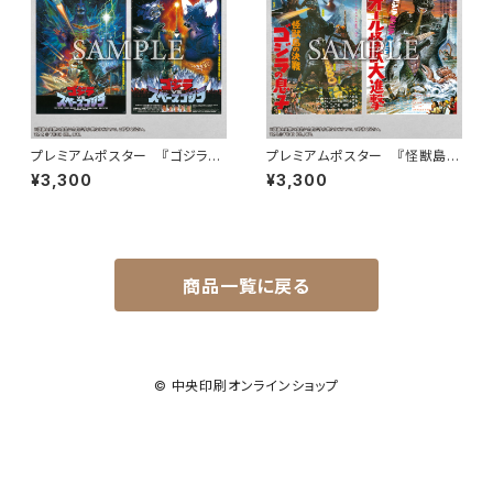
プレミアムポスター 『ゴジラV
プレミアムポスター 『怪獣島の
Sスペースゴジラ』set
決戦 ゴジラの息子』『ゴジラ・ミ
¥3,300
¥3,300
ニラ・ガバラ オール怪獣大進撃』
set
商品一覧に戻る
© 中央印刷オンラインショップ