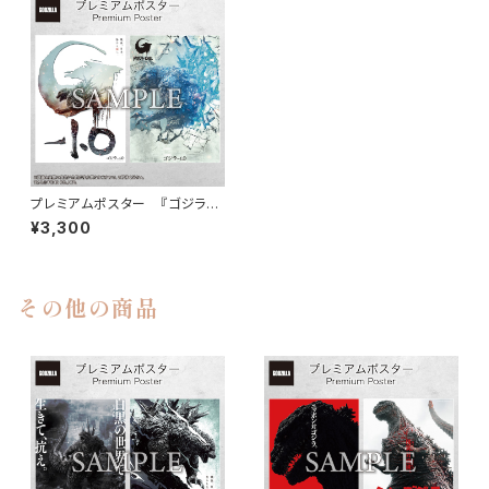
プレミアムポスター 『ゴジラ-1.
0』 A set
¥3,300
その他の商品